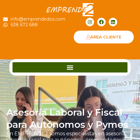
contenido
info@emprendedos.com
638 672 688
ÁREA CLIENTE
Asesoría Laboral y Fiscal
para Autónomos y Pymes
En EMPRENDE2 somos especialistas en asesoría
laboral y fiscal para autónomos, emprendedores y