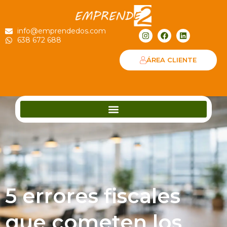
info@emprendedos.com
638 672 688
ÁREA CLIENTE
5 errores fiscales
que cometen los