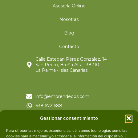
Asesoría Online
Nosotras
Blog
Contacto
Calle Esteban Pérez González, 14
San Pedro, Breña Alta · 38710 ·
La Palma · Islas Canarias
info@emprendedos.com
638 672 688
Gestionar consentimiento
Para ofrecer las mejores experiencias, utilizamos tecnologías como las
Ofrecemos asesoramiento cercano,
cookies para almacenar y/o acceder a la información del dispositivo. El